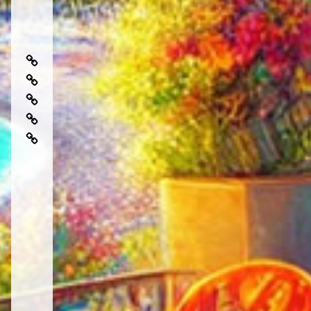
芸
術
日
性
常
で
地
を
楽
中
特
地
し
海
別
中
む
料
地
に
海
地
理
中
す
食
中
海
る
を
海
食
極
さ
食
を
上
ら
と
極
地
に
は
上
中
美
に
海
味
楽
食
し
し
く
む
す
た
る
め
ア
の
イ
旅