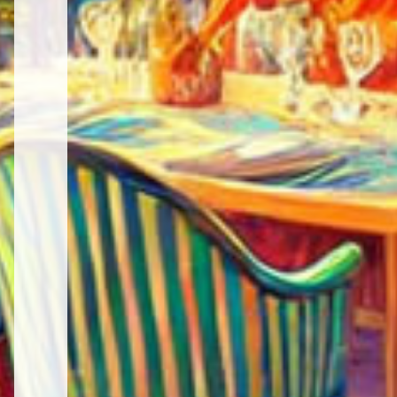
テ
ム・
イ
ン
テ
リ
ア