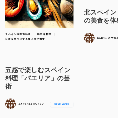
北スペイン
の美食を体
スペイン地中海料理
地中海料理
EARTHLYWO
日常を特別にする極上地中海食
五感で楽しむスペイン
料理「パエリア」の芸
術
EARTHLYWORLD
READ MORE