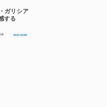
・ガリシア
感する
RLD
READ MORE