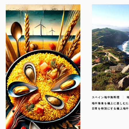
スペイン地中海料理
地中海食を極上に楽しむ
日常を特別にする極上地