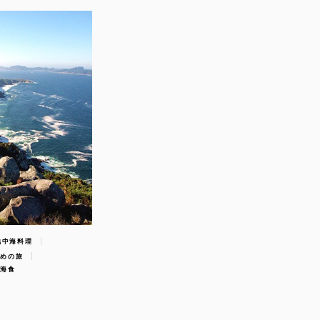
地中海料理
ための旅
中海食