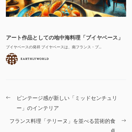
アート作品としての地中海料理「ブイヤベース」
ブイヤベースの発祥 ブイヤベースは、南フランス・プ...
EARTHLYWORLD
投
Previous
ビンテージ感が新しい「ミッドセンチュリ
稿
post:
ー」のインテリア
ナ
Ne
フランス料理「テリーヌ」を並べる芸術的食
ビ
po
卓