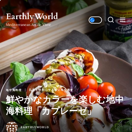
Skip
to
EarthlyWorld
the
Mediterranean Art de Vivre
content
日常を特別にする極上地中海食
地中海料理
鮮やかなカラーを楽しむ地中
海料理「カプレーゼ」
EARTHLYWORLD