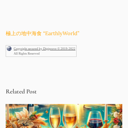
極上の地中海食 “EarthlyWorld”
Copyright secured by Digiprove © 2019-2022
All Rights Reserved
Related Post