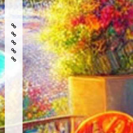
芸
術
日
性
常
で
地
を
楽
中
特
地
し
海
別
中
む
料
地
に
海
地
理
中
す
食
中
海
る
を
海
食
極
さ
食
を
上
ら
と
極
地
に
は
上
中
美
に
海
味
楽
食
し
し
く
む
す
た
る
め
ア
の
イ
旅