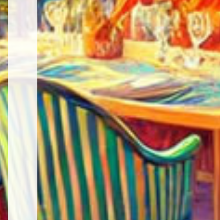
テ
ム・
イ
ン
テ
リ
ア