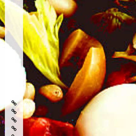
芸
術
日
性
常
で
地
を
楽
中
特
地
し
海
別
中
む
料
地