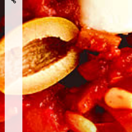
に
海
地
理
中
す
食
中
海
る
を
海
食
極
さ
食
を
上
ら
と
極
地
に
は
上
中
美
に
海
味
楽
食
し
し
く
む
す
た
る
め
ア
の
イ
旅
テ
ム・
イ
ン
テ
リ
ア