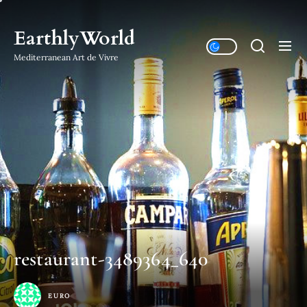
Skip
to
EarthlyWorld
the
Mediterranean Art de Vivre
content
restaurant-3489364_640
EURO