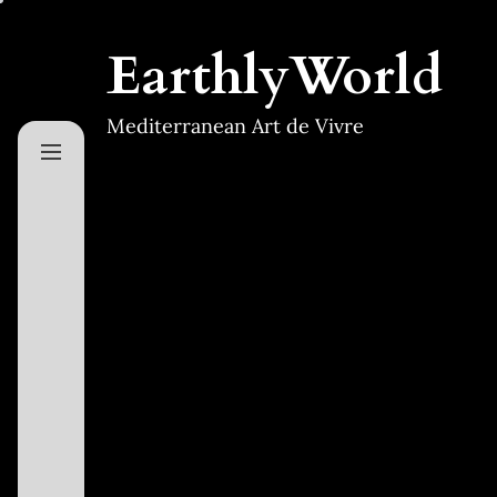
Skip
to
EarthlyWorld
the
content
Mediterranean Art de Vivre