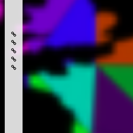
芸
術
日
性
常
で
地
を
楽
中
特
地
し
海
別
中
む
料
地
に
海
地
理
中
す
食
中
海
る
を
海
食
極
さ
食
を
上
ら
と
極
地
に
は
上
中
美
に
海
味
楽
食
し
し
く
む
す
た
る
め
ア