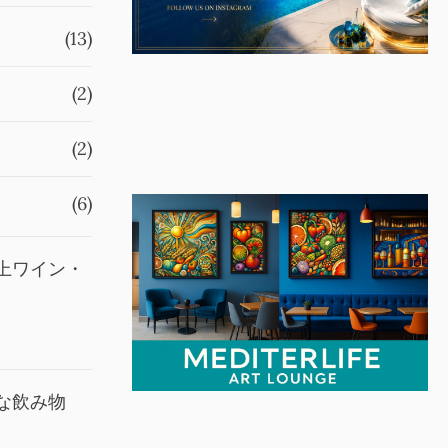
(13)
(2)
(2)
(6)
上ワイン・
な飲み物