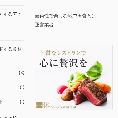
くするアイ
芸術性で楽しむ地中海食とは
運営業者
ドする食材
(2)
(1)
ト
(1)