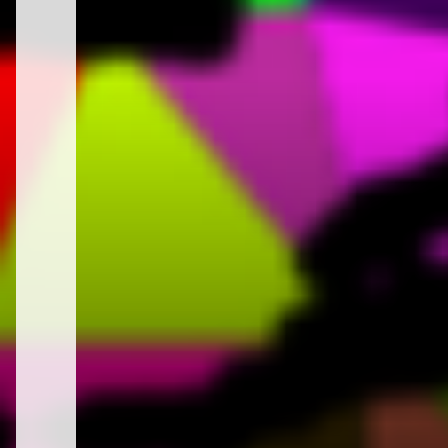
の
イ
旅
テ
ム・
イ
ン
テ
リ
ア